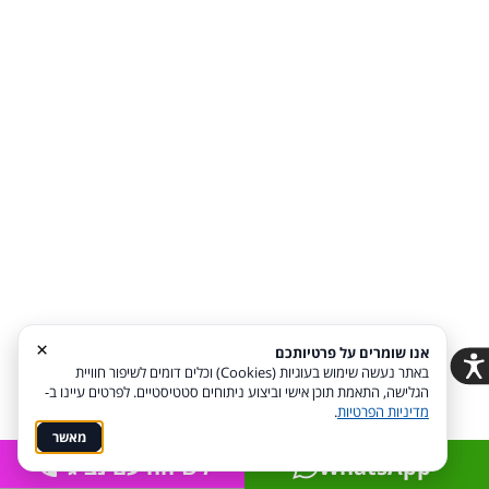
חשבו על האווירה הכללית שאתם רוצים שתשרור ברגע
ההצעה. האם אתם מחפשים משהו רומנטי ושקט או אולי
שיר שמח ואנרגטי.
×
אם אתם מתכננים לרקוד או לשיר יחד עם השיר, כדאי
אנו שומרים על פרטיותכם
באתר נעשה שימוש בעוגיות (Cookies) וכלים דומים לשיפור חוויית
להשמיע שיר שהקצב שבו מתאים לכך.
הגלישה, התאמת תוכן אישי וביצוע ניתוחים סטטיסטיים. לפרטים עיינו ב-
מדיניות הפרטיות
.
מאשר
WhatsApp
לשיחה עם נציג