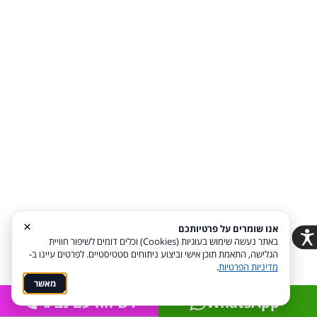
בקרוב:
-
שבת-חתן.ישראל
-
ספק בתחום האירועים?
מקומך איתנו
מדיניות פרטיות
הצהרת נגישות
Coi בניית
אתרים
×
אנו שומרים על פרטיותכם
באתר נעשה שימוש בעוגיות (Cookies) וכלים דומים לשיפור חוויית
הודעה לבעלי האתר
הגלישה, התאמת תוכן אישי וביצוע ניתוחים סטטיסטיים. לפרטים עיינו ב-
מדיניות הפרטיות
.
תקופת הניסיון הסתיימה, יש ליצור מנוי דרך ממשק ניהול האתר.
מאשר
האתר יימחק בעוד 19 ימים אם לא תיצור מנוי חדש!
WhatsApp
לשיחה עם נציג
לחץ כאן
אם אינך זוכר את כתובת ממשק ניהול האתר שלך.